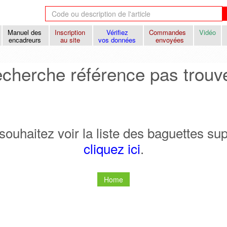
Manuel des
Inscription
Vérifiez
Commandes
Vidéo
encadreurs
au site
vos données
envoyées
cherche référence pas trouv
souhaitez voir la liste des baguettes s
cliquez ici
.
Home