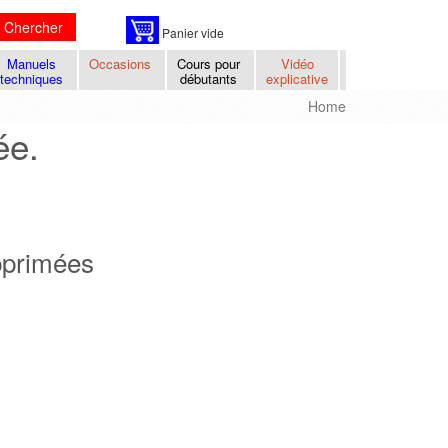
Chercher
Panier vide
Manuels
Occasions
Cours pour
Vidéo
techniques
débutants
explicative
Home
ée.
upprimées