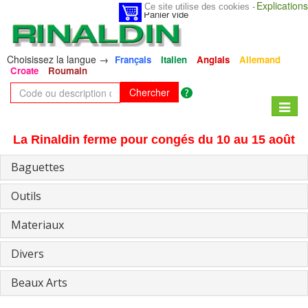
Explications
Ce site utilise des cookies -
Panier vide
Choisissez la langue →
Français
Italien
Anglais
Allemand
Croate
Roumain
Chercher
Toggle
naviga
La Rinaldin ferme pour congés du 10 au 15 août
Baguettes
Outils
Materiaux
Divers
Beaux Arts