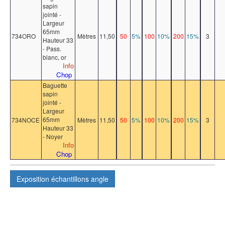
sapin
jointé -
Largeur
65mm
734ORO
Mètres
11,50
50
5%
100
10%
200
15%
3
Hauteur 33
- Pass.
blanc, or
Info
Chop
Baguette
sapin
jointé -
Largeur
65mm
734NOCE
Mètres
11,50
50
5%
100
10%
200
15%
3
Hauteur 33
- Noyer
Info
Chop
Exposition
échantillons angle