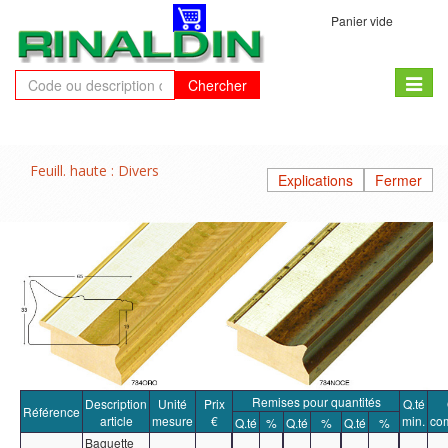
Panier vide
Toggle
Chercher
naviga
Feuill. haute : Divers
Explications
Fermer
Remises pour quantités
Description
Unité
Prix
Q.té
Référence
article
mesure
€
min.
co
Q.té
%
Q.té
%
Q.té
%
Baguette