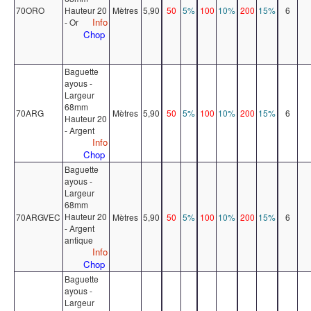
70ORO
Hauteur 20
Mètres
5,90
50
5%
100
10%
200
15%
6
Info
- Or
Chop
Baguette
ayous -
Largeur
68mm
70ARG
Mètres
5,90
50
5%
100
10%
200
15%
6
Hauteur 20
- Argent
Info
Chop
Baguette
ayous -
Largeur
68mm
Hauteur 20
70ARGVEC
Mètres
5,90
50
5%
100
10%
200
15%
6
- Argent
antique
Info
Chop
Baguette
ayous -
Largeur