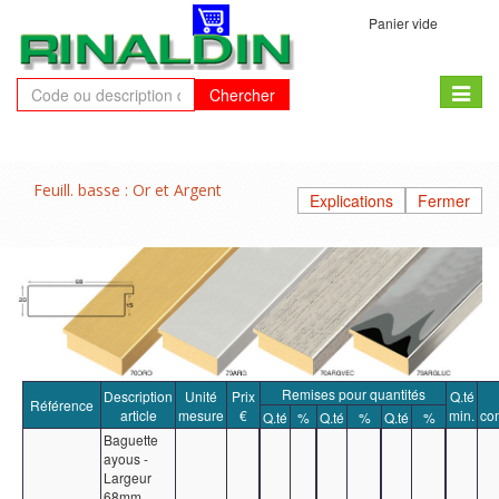
Panier vide
Toggle
Chercher
naviga
Feuill. basse : Or et Argent
Explications
Fermer
Remises pour quantités
Description
Unité
Prix
Q.té
Référence
article
mesure
€
min.
co
Q.té
%
Q.té
%
Q.té
%
Baguette
ayous -
Largeur
68mm