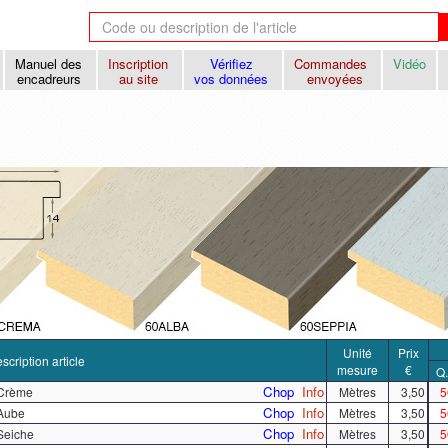
Manuel des
Inscription
Vérifiez
Commandes
Vidéo
encadreurs
au site
vos données
envoyées
Unité
Prix
scription article
mesure
€
Q.
Chop
Info
 Crème
Mètres
3,50
5
Chop
Info
 Aube
Mètres
3,50
5
Chop
Info
 Seiche
Mètres
3,50
5