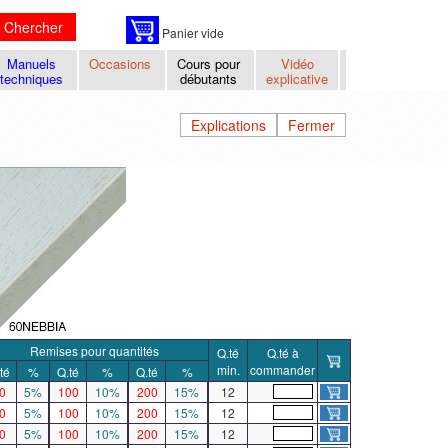
Chercher
Panier vide
Manuels
Occasions
Cours pour
Vidéo
techniques
débutants
explicative
Explications
Fermer
Remises pour quantités
Q.té
Q.té à
min.
commander
té
%
Q.té
%
Q.té
%
0
5%
100
10%
200
15%
12
0
5%
100
10%
200
15%
12
0
5%
100
10%
200
15%
12