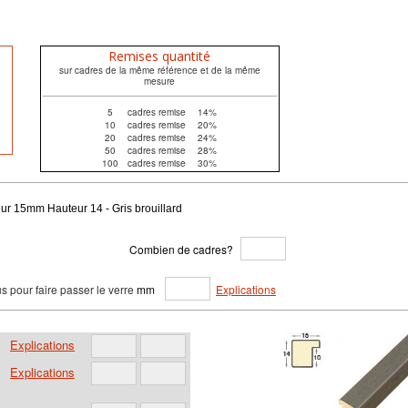
Remises quantité
sur cadres de la même référence et de la même
mesure
5
cadres remise
14%
10
cadres remise
20%
20
cadres remise
24%
50
cadres remise
28%
100
cadres remise
30%
ur 15mm Hauteur 14 - Gris brouillard
Combien de cadres?
s pour faire passer le verre
mm
Explications
Explications
Explications