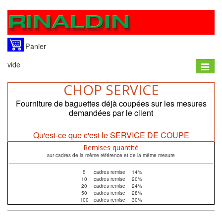
Panier
vide
Toggle
naviga
CHOP SERVICE
Fourniture de baguettes déjà coupées sur les mesures
demandées par le client
Qu'est-ce que c'est le SERVICE DE COUPE
Remises quantité
sur cadres de la même référence et de la même mesure
5
cadres remise
14%
10
cadres remise
20%
20
cadres remise
24%
50
cadres remise
28%
100
cadres remise
30%