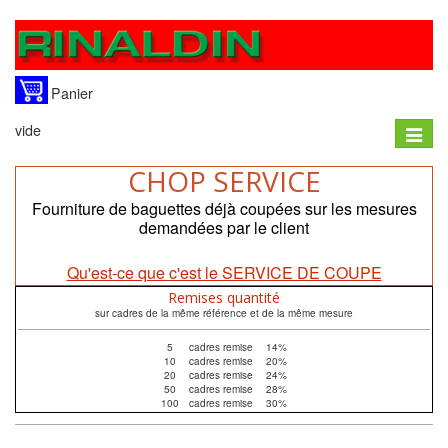
Panier
vide
Toggle
naviga
CHOP SERVICE
Fourniture de baguettes déjà coupées sur les mesures
demandées par le client
Qu'est-ce que c'est le SERVICE DE COUPE
Remises quantité
sur cadres de la même référence et de la même mesure
5
cadres remise
14%
10
cadres remise
20%
20
cadres remise
24%
50
cadres remise
28%
100
cadres remise
30%