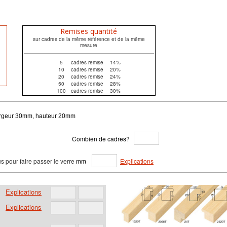
Remises quantité
sur cadres de la même référence et de la même
mesure
5
cadres remise
14%
10
cadres remise
20%
20
cadres remise
24%
50
cadres remise
28%
100
cadres remise
30%
 largeur 30mm, hauteur 20mm
Combien de cadres?
s pour faire passer le verre
mm
Explications
Explications
Explications