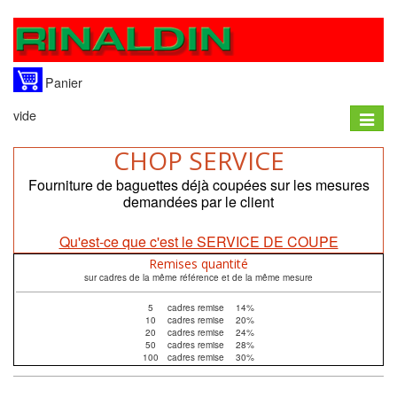
Panier
vide
Toggle
naviga
CHOP SERVICE
Fourniture de baguettes déjà coupées sur les mesures
demandées par le client
Qu'est-ce que c'est le SERVICE DE COUPE
Remises quantité
sur cadres de la même référence et de la même mesure
5
cadres remise
14%
10
cadres remise
20%
20
cadres remise
24%
50
cadres remise
28%
100
cadres remise
30%