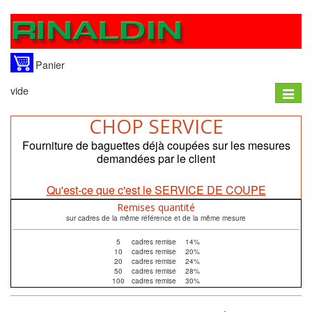
Panier
vide
Toggle
naviga
CHOP SERVICE
Fourniture de baguettes déjà coupées sur les mesures
demandées par le client
Qu'est-ce que c'est le SERVICE DE COUPE
Remises quantité
sur cadres de la même référence et de la même mesure
5
cadres remise
14%
10
cadres remise
20%
20
cadres remise
24%
50
cadres remise
28%
100
cadres remise
30%