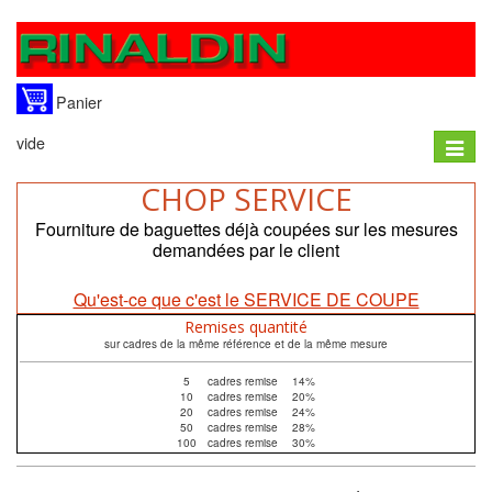
Panier
vide
Toggle
naviga
CHOP SERVICE
Fourniture de baguettes déjà coupées sur les mesures
demandées par le client
Qu'est-ce que c'est le SERVICE DE COUPE
Remises quantité
sur cadres de la même référence et de la même mesure
5
cadres remise
14%
10
cadres remise
20%
20
cadres remise
24%
50
cadres remise
28%
100
cadres remise
30%