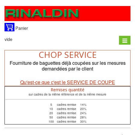
Panier
vide
Toggle
naviga
CHOP SERVICE
Fourniture de baguettes déjà coupées sur les mesures
demandées par le client
Qu'est-ce que c'est le SERVICE DE COUPE
Remises quantité
sur cadres de la même référence et de la même mesure
5
cadres remise
14%
10
cadres remise
20%
20
cadres remise
24%
50
cadres remise
28%
100
cadres remise
30%