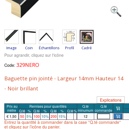
Image
Coin
Échantillons
Profil
Cadré
Pour agrandir, cliquez sur l'icône
329NERO
Code:
Baguette pin jointé - Largeur 14mm Hauteur 14
- Noir brillant
Explications
Prix
au
Remises pour quantités
Q.té
Q.té
mètre
minumum
commande
Q.té
%
Q.té
%
Q.té
%
Q.té
%
€ 1,50
50
5%
100
10%
200
15%
12
Entrez la quantité à commander dans la case ''Q.té commande''
et cliquez sur l’icône du panier.