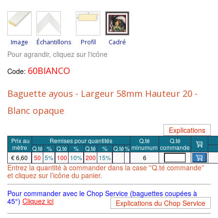
Image
Échantillons
Profil
Cadré
Pour agrandir, cliquez sur l'icône
60BIANCO
Code:
Baguette ayous - Largeur 58mm Hauteur 20 -
Blanc opaque
Explications
Prix
au
Remises pour quantités
Q.té
Q.té
mètre
minumum
commande
Q.té
%
Q.té
%
Q.té
%
Q.té
%
€ 6,60
50
5%
100
10%
200
15%
6
Entrez la quantité à commander dans la case ''Q.té commande''
et cliquez sur l’icône du panier.
Pour commander avec le Chop Service (baguettes coupées à
45°)
Cliquez ici
Explications du Chop Service