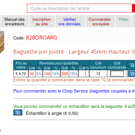
Manuel des
Inscription
Vérifiez
Commandes
Vidéo
encadreurs
au site
vos données
envoyées
828OROARG
Code:
Baguette pin jointé - Largeur 45mm Hauteur 32
Prix
au
Remises pour quantités
Q.té
Q.té
mètre
minumum
commande
Q.té
%
Q.té
%
Q.té
%
Q.té
%
€ 4,70
50
5%
100
10%
200
15%
12
Entrez la quantité à commander dans la case ''Q.té commande'' e
Pour commander avec le Chop Service (baguettes coupées à 
Vous pouvez commander un échantillon sans la baguette. Il suffi
Échantillon à angle (€ 0,50)