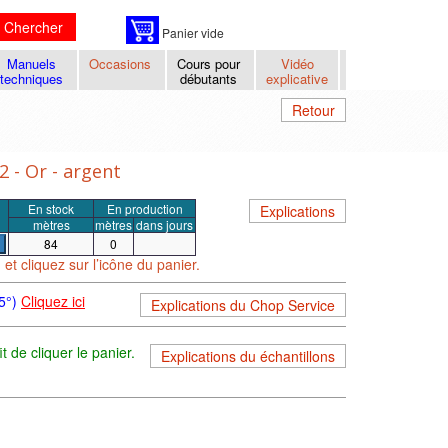
Chercher
Panier vide
Manuels
Occasions
Cours pour
Vidéo
techniques
débutants
explicative
Retour
 - Or - argent
En stock
En production
Explications
mètres
mètres
dans jours
84
0
t cliquez sur l’icône du panier.
45°)
Cliquez ici
Explications du Chop Service
t de cliquer le panier.
Explications du échantillons